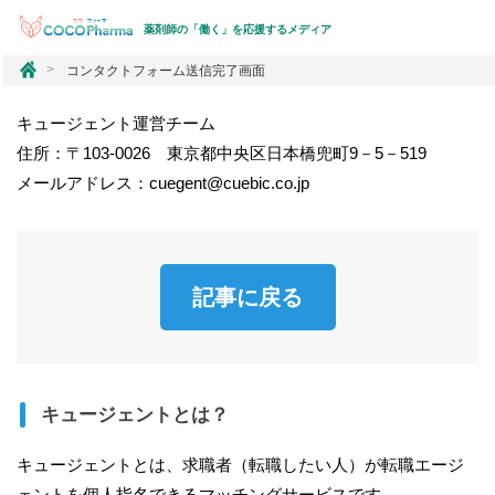
薬剤師の「働く」を応援するメディア
コ
コンタクトフォーム送信完了画面
コ
フ
キュージェント運営チーム
ァ
住所：〒103-0026 東京都中央区日本橋兜町9－5－519
ー
マ
メールアドレス：cuegent@cuebic.co.jp
記事に戻る
キュージェントとは？
キュージェントとは、求職者（転職したい人）が転職エージ
ェントを個人指名できるマッチングサービスです。