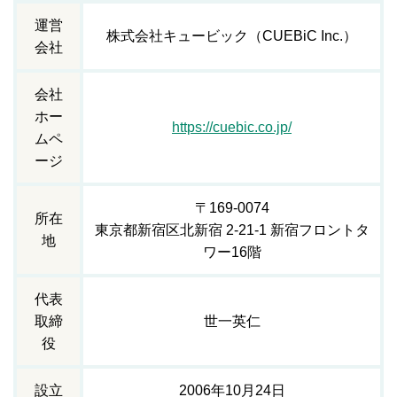
運営
株式会社キュービック（CUEBiC Inc.）
会社
会社
ホー
https://cuebic.co.jp/
ムペ
ージ
〒169-0074
所在
東京都新宿区北新宿 2-21-1 新宿フロントタ
地
ワー16階
代表
取締
世一英仁
役
設立
2006年10月24日