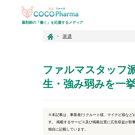
薬剤師の「働く」を応援するメディア
コ
派遣
コ
フ
ァ
ー
ファルマスタッフ
マ
生・強み弱みを一
※本記事は、事業者(リクルート様、マイナビ様など
す。 掲載するサービス及び掲載位置に広告収益が影
独自に記載しています。