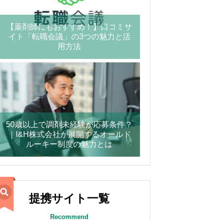
【薬剤師にもおすすめ！】口コミサ
イト「転職会議」の3つの魅力と活
用方法
50歳以上で調剤未経験が応募条件？
｜I&H株式会社が展開するオールド
ルーキー制度の魅力とは
提携サイト一覧
Recommend