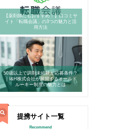
【薬剤師にもおすすめ！】口コミサ
イト「転職会議」の3つの魅力と活
用方法
50歳以上で調剤未経験が応募条件？
｜I&H株式会社が展開するオールド
ルーキー制度の魅力とは
提携サイト一覧
Recommend