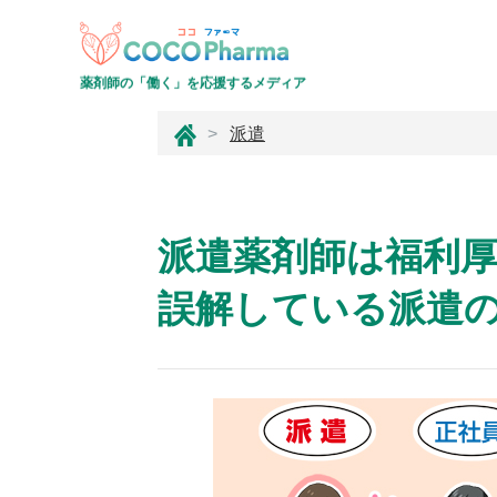
薬剤師の「働く」を応援するメディア
コ
派遣
コ
フ
ァ
ー
派遣薬剤師は福利
マ
誤解している派遣