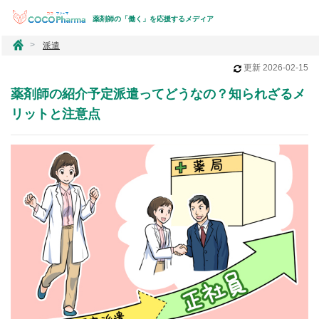
薬剤師の「働く」を応援するメディア
コ
派遣
コ
更新
2026-02-15
フ
ァ
薬剤師の紹介予定派遣ってどうなの？知られざるメ
ー
マ
リットと注意点