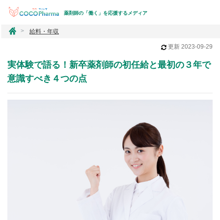
薬剤師の「働く」を応援するメディア
コ
給料・年収
コ
更新
2023-09-29
フ
ァ
実体験で語る！新卒薬剤師の初任給と最初の３年で
ー
マ
意識すべき４つの点