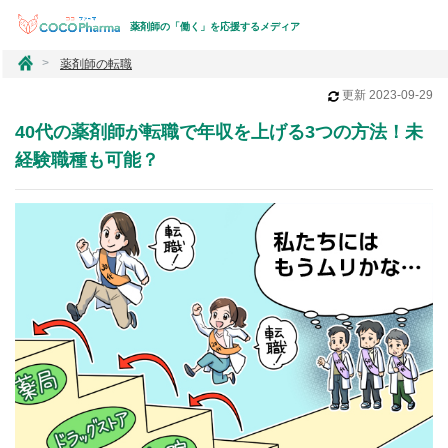
薬剤師の「働く」を応援するメディア
コ
薬剤師の転職
コ
更新
2023-09-29
フ
ァ
40代の薬剤師が転職で年収を上げる3つの方法！未
ー
マ
経験職種も可能？