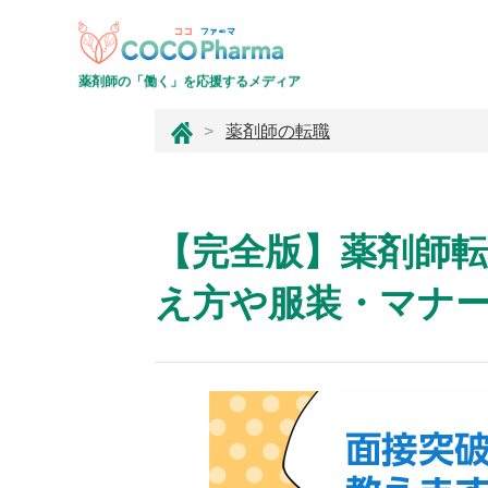
薬剤師の「働く」を応援するメディア
コ
薬剤師の転職
コ
フ
ァ
ー
【完全版】薬剤師
マ
え方や服装・マナ