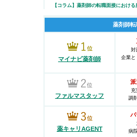
【コラム】薬剤師の転職面接における
薬剤師転
対
企業と
マイナビ薬剤師
派
充
ファルマスタッフ
調
パ
薬キャリAGENT
病