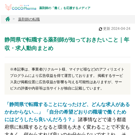
薬剤師の「働く」を応援するメディア
コ
薬剤師の転職
コ
更新
2024-04-24
フ
ァ
静岡県で転職する薬剤師が知っておきたいこと｜年
ー
マ
収・求人動向まとめ
※本記事は、事業者(リクルート様、マイナビ様など)のアフィリエイト
プログラムにより広告収益を得て運営しております。 掲載するサービ
ス及び掲載位置に広告収益が影響を与える可能性はありますが、サー
ビスの評価や内容等は当サイトが独自に記載しています。
「静岡県で転職することになったけど、どんな求人がある
かわからない…」 「自分の希望どおりの職場で働くため
にはどうしたら良いんだろう？」
諸事情などで違う都道
府県に転職するとなると環境も大きく変わることで不安も
大きく、何からすれば良いのか分からないですよね。 そ