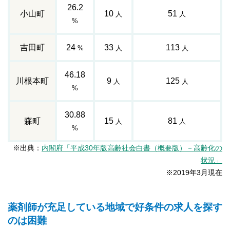
26.2
小山町
10
51
人
人
%
吉田町
24
33
113
%
人
人
46.18
川根本町
9
125
人
人
%
30.88
森町
15
81
人
人
%
※出典：
内閣府「平成30年版高齢社会白書（概要版）－高齢化の
状況」
※2019年3月現在
薬剤師が充足している地域で好条件の求人を探す
のは困難