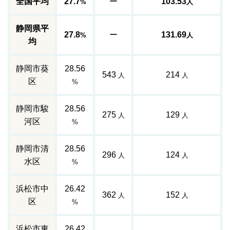
全国平均
27.7
ー
103.53
%
人
静岡県平
27.8
ー
131.69
%
人
均
静岡市葵
28.56
543
214
人
人
区
%
静岡市駿
28.56
275
129
人
人
河区
%
静岡市清
28.56
296
124
人
人
水区
%
浜松市中
26.42
362
152
人
人
区
%
浜松市東
26.42