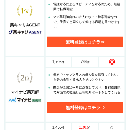
電話対応によるスピーディな対応のため、短期
間で転職可能
ママ薬剤師向けの求人に絞って検索可能なの
で、子育てと両立して働ける職場を見つけやす
薬キャリAGENT
い
無料登録はコチラ⇒
◎
1,705
744
件
件
業界でトップクラスの求人数を保有しており、
自分の希望する求人を見つけやすい
拠点が全国15ヶ所に点在しており、各都道府県
マイナビ薬剤師
で対面での徹底した転職サポートをしてくれる
無料登録はコチラ⇒
○
1,456
1,303
件
件