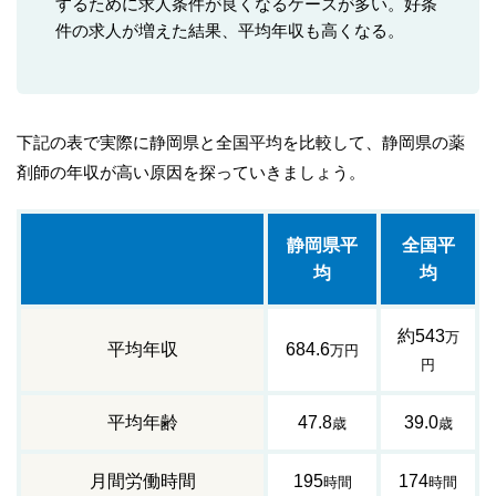
するために求人条件が良くなるケースが多い。好条
件の求人が増えた結果、平均年収も高くなる。
下記の表で実際に静岡県と全国平均を比較して、静岡県の薬
剤師の年収が高い原因を探っていきましょう。
静岡県平
全国平
均
均
約543
万
平均年収
684.6
万円
円
平均年齢
47.8
39.0
歳
歳
月間労働時間
195
174
時間
時間