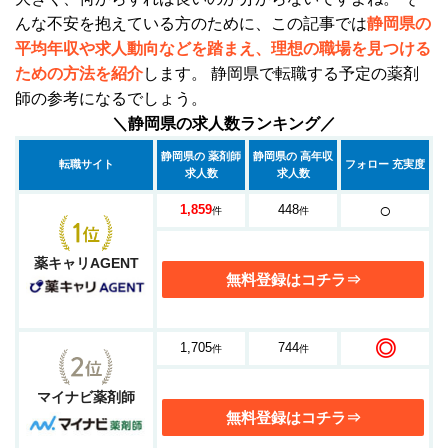
んな不安を抱えている方のために、この記事では
静岡県の
平均年収や求人動向などを踏まえ、理想の職場を見つける
ための方法を紹介
します。 静岡県で転職する予定の薬剤
師の参考になるでしょう。
＼静岡県の求人数ランキング／
静岡県の 薬剤師
静岡県の 高年収
転職サイト
フォロー 充実度
求人数
求人数
○
1,859
448
件
件
薬キャリAGENT
無料登録はコチラ⇒
◎
1,705
744
件
件
マイナビ薬剤師
無料登録はコチラ⇒