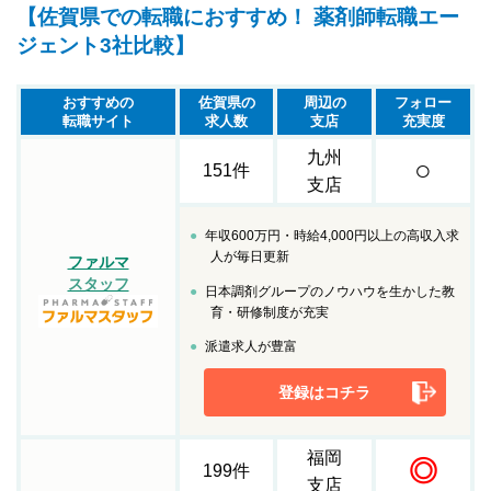
【佐賀県での転職におすすめ！ 薬剤師転職エー
ジェント3社比較】
おすすめの
佐賀県の
周辺の
フォロー
転職サイト
求人数
支店
充実度
九州
○
151件
支店
年収600万円・時給4,000円以上の高収入求
人が毎日更新
ファルマ
スタッフ
日本調剤グループのノウハウを生かした教
育・研修制度が充実
派遣求人が豊富
登録はコチラ
福岡
◎
199件
支店