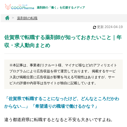
薬剤師の「働く」を応援するメディア
コ
薬剤師の転職
コ
更新
2024-04-19
フ
ァ
佐賀県で転職する薬剤師が知っておきたいこと｜年
ー
マ
収・求人動向まとめ
※本記事は、事業者(リクルート様、マイナビ様など)のアフィリエイト
プログラムにより広告収益を得て運営しております。 掲載するサービ
ス及び掲載位置に広告収益が影響を与える可能性はありますが、サー
ビスの評価や内容等は当サイトが独自に記載しています。
「佐賀県で転職することになったけど、どんなところだかわ
からない…」 「希望通りの職場で働けるかな？」
違う都道府県に転職するとなると不安も大きいですよね。