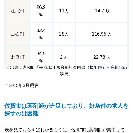
26.9
江北町
11
114.79
人
人
％
32.4
白石町
28
116.95
人
人
％
34.9
太良町
2
22.78
人
人
％
※出典：内閣府「平成30年版高齢社会白書（概要版）－高齢化の
状況」
＊2019年3月現在
佐賀市は薬剤師が充足しており、好条件の求人を
探すのは困難
表を見てもらえばわかるように、佐賀市に薬剤師が集中して