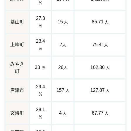
％
27.3
基山町
15
85.71
人
人
％
23.4
上峰町
7
75.41
人
人
％
みやき
33 ％
26
102.86
人
人
町
29.4
唐津市
157
127.87
人
人
％
28.1
玄海町
4
67.77
人
人
％