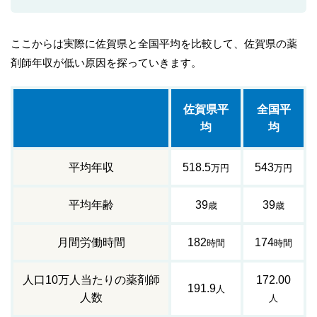
ここからは実際に佐賀県と全国平均を比較して、佐賀県の薬
剤師年収が低い原因を探っていきます。
佐賀県平
全国平
均
均
平均年収
518.5
543
万円
万円
平均年齢
39
39
歳
歳
月間労働時間
182
174
時間
時間
人口10万人当たりの薬剤師
172.00
191.9
人
人数
人