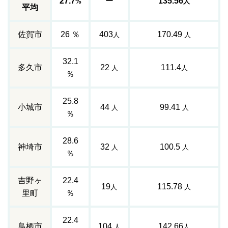
27.7
ー
135.56
%
人
平均
佐賀市
26 ％
403
170.49
人
人
32.1
多久市
22
111.4
人
人
％
25.8
小城市
44
99.41
人
人
％
28.6
神埼市
32
100.5
人
人
％
吉野ヶ
22.4
19
115.78
人
人
里町
％
22.4
鳥栖市
104
142.66
人
人