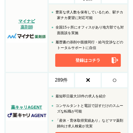
豊富な求人数を保有しているため、駅チカ
家チカ要望に対応可能
マイナビ
薬剤師
全国15ヶ所にオフィスがあり地方部でも対
面面談を実施
履歴書の添削や面接同行・給与交渉などの
トータルサポートに自信
登録はコチラ
×
○
289件
最短即日最大10件の求人を紹介
コンサルタントと電話で話すだけのスムー
薬キャリAGENT
ズな転職が可能
「産休・育休取得実績あり」などママ薬剤
師向け求人検索が充実