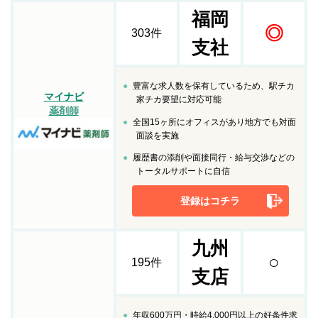
福岡
◎
303件
支社
豊富な求人数を保有しているため、駅チカ
マイナビ
家チカ要望に対応可能
薬剤師
全国15ヶ所にオフィスがあり地方でも対面
面談を実施
履歴書の添削や面接同行・給与交渉などの
トータルサポートに自信
登録はコチラ
九州
○
195件
支店
年収600万円・時給4,000円以上の好条件求