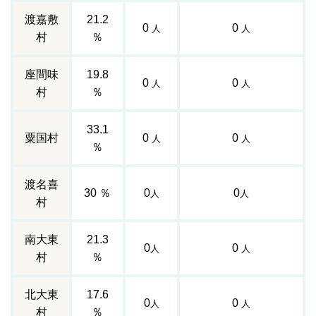
渡嘉敷
21.2
0
0
人
人
村
％
座間味
19.8
0
0
人
人
村
％
33.1
粟国村
0
0
人
人
％
渡名喜
30 ％
0
0
人
人
村
南大東
21.3
0
0
人
人
村
％
北大東
17.6
0
0
人
人
村
％