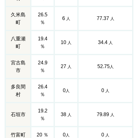
久米島
26.5
6
77.37
人
人
町
％
八重瀬
19.4
10
34.4
人
人
町
％
宮古島
24.9
27
52.75
人
人
市
％
多良間
26.4
0
0
人
人
村
％
19.2
石垣市
38
79.89
人
人
％
竹富町
20 ％
0
0
人
人