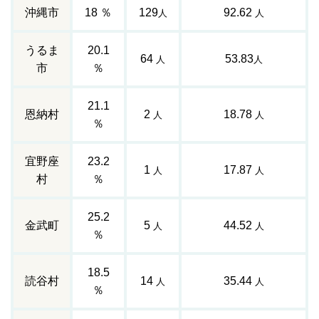
沖縄市
18 ％
129
92.62
人
人
うるま
20.1
64
53.83
人
人
市
％
21.1
恩納村
2
18.78
人
人
％
宜野座
23.2
1
17.87
人
人
村
％
25.2
金武町
5
44.52
人
人
％
18.5
読谷村
14
35.44
人
人
％