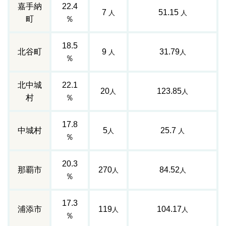
嘉手納
22.4
7
51.15
人
人
町
％
18.5
北谷町
9
31.79
人
人
％
北中城
22.1
20
123.85
人
人
村
％
17.8
中城村
5
25.7
人
人
％
20.3
那覇市
270
84.52
人
人
％
17.3
浦添市
119
104.17
人
人
％