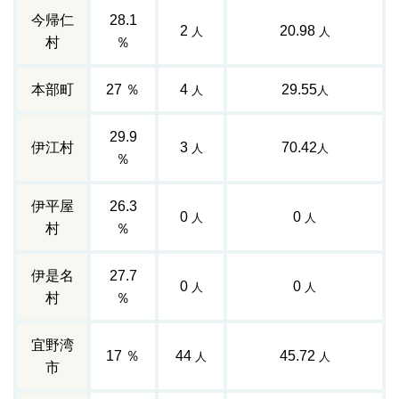
今帰仁
28.1
2
20.98
人
人
村
％
本部町
27 ％
4
29.55
人
人
29.9
伊江村
3
70.42
人
人
％
伊平屋
26.3
0
0
人
人
村
％
伊是名
27.7
0
0
人
人
村
％
宜野湾
17 ％
44
45.72
人
人
市