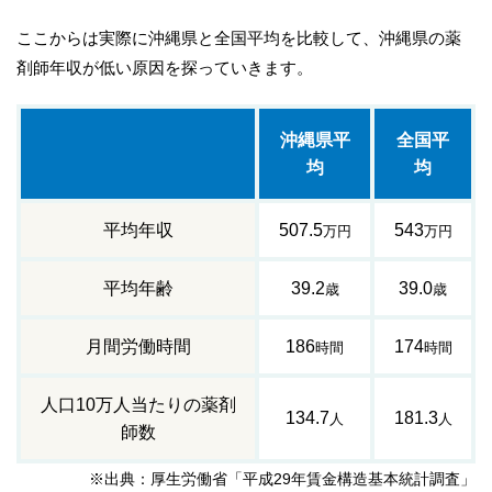
ここからは実際に沖縄県と全国平均を比較して、沖縄県の薬
剤師年収が低い原因を探っていきます。
沖縄県平
全国平
均
均
平均年収
507.5
543
万円
万円
平均年齢
39.2
39.0
歳
歳
月間労働時間
186
174
時間
時間
人口10万人当たりの薬剤
134.7
181.3
人
人
師数
※出典：厚生労働省「平成29年賃金構造基本統計調査」