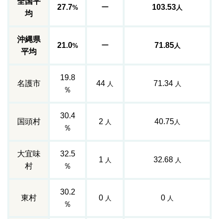
全国平
27.7
ー
103.53
%
人
均
沖縄県
21.0
ー
71.85
%
人
平均
19.8
名護市
44
71.34
人
人
％
30.4
国頭村
2
40.75
人
人
％
大宜味
32.5
1
32.68
人
人
村
％
30.2
東村
0
0
人
人
％