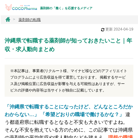
薬剤師の「働く」を応援するメディア
コ
薬剤師の転職
コ
更新
2024-04-19
フ
ァ
沖縄県で転職する薬剤師が知っておきたいこと｜年
ー
マ
収・求人動向まとめ
※本記事は、事業者(リクルート様、マイナビ様など)のアフィリエイト
プログラムにより広告収益を得て運営しております。 掲載するサービ
ス及び掲載位置に広告収益が影響を与える可能性はありますが、サー
ビスの評価や内容等は当サイトが独自に記載しています。
「沖縄県で転職することになったけど、どんなところだか
わからない…」 「希望どおりの職場で働けるかな？」
違
う都道府県に転職するとなると不安も大きいですよね。
そんな不安を抱えている方のために、この記事では沖縄県
の薬剤師の平均年収や求人動向などを踏まえ、
理想の職場