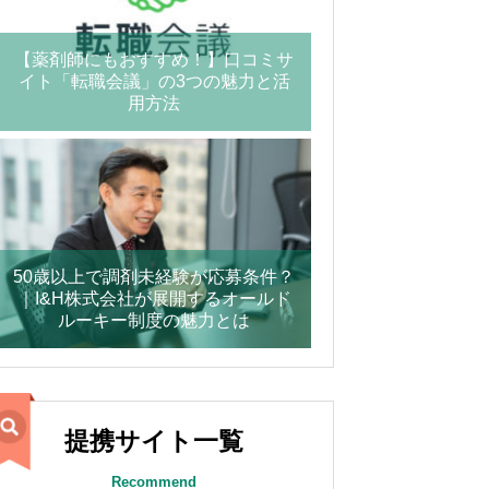
【薬剤師にもおすすめ！】口コミサ
イト「転職会議」の3つの魅力と活
用方法
50歳以上で調剤未経験が応募条件？
｜I&H株式会社が展開するオールド
ルーキー制度の魅力とは
提携サイト一覧
Recommend