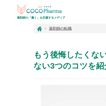
薬剤師の「働く」を応援するメディア
コ
薬剤師の転職
コ
フ
ァ
ー
もう後悔したくな
マ
ない3つのコツを紹