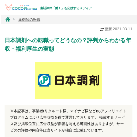
薬剤師の「働く」を応援するメディア
コ
薬剤師の転職
コ
更新
2021-03-11
フ
ァ
日本調剤への転職ってどうなの？評判からわかる年
ー
マ
収・福利厚生の実態
※本記事は、事業者(リクルート様、マイナビ様など)のアフィリエイト
プログラムにより広告収益を得て運営しております。 掲載するサービ
ス及び掲載位置に広告収益が影響を与える可能性はありますが、サー
ビスの評価や内容等は当サイトが独自に記載しています。