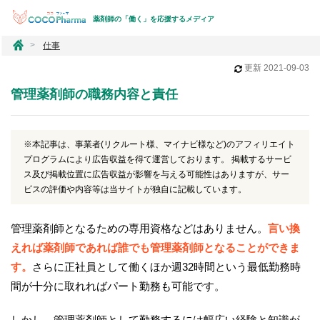
薬剤師の「働く」を応援するメディア
コ
仕事
コ
更新
2021-09-03
フ
ァ
管理薬剤師の職務内容と責任
ー
マ
※本記事は、事業者(リクルート様、マイナビ様など)のアフィリエイト
プログラムにより広告収益を得て運営しております。 掲載するサービ
ス及び掲載位置に広告収益が影響を与える可能性はありますが、サー
ビスの評価や内容等は当サイトが独自に記載しています。
管理薬剤師となるための専用資格などはありません。
言い換
えれば薬剤師であれば誰でも管理薬剤師となることができま
す。
さらに正社員として働くほか週32時間という最低勤務時
間が十分に取れればパート勤務も可能です。
しかし、管理薬剤師として勤務するには幅広い経験と知識が