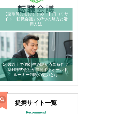
【薬剤師にもおすすめ！】口コミサ
イト「転職会議」の3つの魅力と活
用方法
50歳以上で調剤未経験が応募条件？
｜I&H株式会社が展開するオールド
ルーキー制度の魅力とは
提携サイト一覧
Recommend