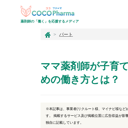
薬剤師の「働く」を応援するメディア
コ
パート
コ
フ
ァ
ー
ママ薬剤師が子育
マ
めの働き方とは？
※本記事は、事業者(リクルート様、マイナビ様など
す。 掲載するサービス及び掲載位置に広告収益が影
独自に記載しています。