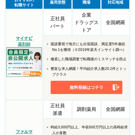
雇用形態
職場
対応地域
転職サイト
企業
正社員
ドラッグス
全国網羅
パート
トア
マイナビ
面談重視で地方にも出張面談、満足度5年連続
薬剤師
No.1を獲得（※2019年楽天インサイト調べ）
徹底した職場調査で転職後のミスマッチを防止
豊富な求人網羅！平均紹介求人数20.2件とトッ
プクラス
無料登録はコチラ
正社員
調剤薬局
全国網羅
派遣
時給3,000円以上、年収600万円以上の高時給求
ファルマ
人が多数