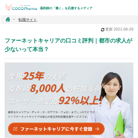
薬剤師の「働く」を応援するメディア
コ
転職サイト
コ
更新
2021-06-29
フ
ァ
ファーネットキャリアの口コミ評判｜都市の求人が
ー
マ
少ないって本当？