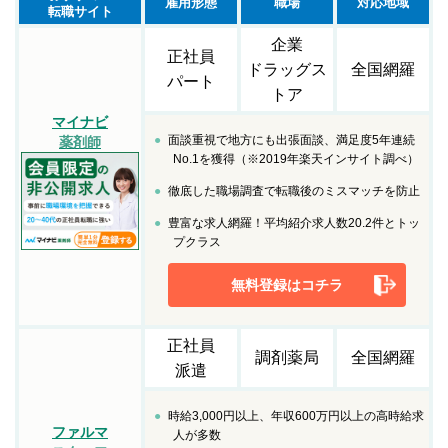
雇用形態
職場
対応地域
転職サイト
企業
正社員
ドラッグス
全国網羅
パート
トア
マイナビ
面談重視で地方にも出張面談、満足度5年連続
薬剤師
No.1を獲得（※2019年楽天インサイト調べ）
徹底した職場調査で転職後のミスマッチを防止
豊富な求人網羅！平均紹介求人数20.2件とトッ
プクラス
無料登録はコチラ
正社員
調剤薬局
全国網羅
派遣
時給3,000円以上、年収600万円以上の高時給求
ファルマ
人が多数