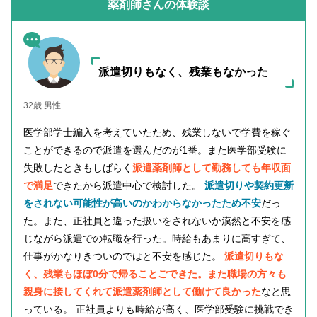
薬剤師さんの体験談
派遣切りもなく、残業もなかった
32歳 男性
医学部学士編入を考えていたため、残業しないで学費を稼ぐ
ことができるので派遣を選んだのが1番。また医学部受験に
失敗したときもしばらく
派遣薬剤師として勤務しても年収面
で満足
できたから派遣中心で検討した。
派遣切りや契約更新
をされない可能性が高いのかわからなかったため不安
だっ
た。また、正社員と違った扱いをされないか漠然と不安を感
じながら派遣での転職を行った。時給もあまりに高すぎて、
仕事がかなりきついのではと不安を感じた。
派遣切りもな
く、残業もほぼ0分で帰ることごできた。また職場の方々も
親身に接してくれて派遣薬剤師として働けて良かった
なと思
っている。 正社員よりも時給が高く、医学部受験に挑戦でき