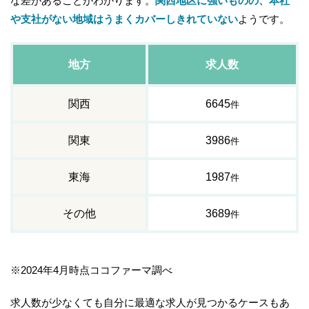
な差があることがわかります。
関西地区に強いものの、本社
や支社がない地域はうまくカバーしきれていない
ようです。
地方
求人数
関西
6645
件
関東
3986
件
東海
1987
件
その他
3689
件
※2024年4月時点ココファーマ調べ
求人数が少なくても自分に最適な求人が見つかるケースもあ