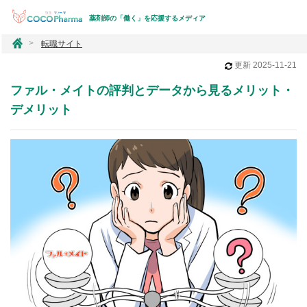
薬剤師の「働く」を応援するメディア
コ
転職サイト
コ
更新
2025-11-21
フ
ァ
ファル・メイトの評判とデータから見るメリット・
ー
マ
デメリット