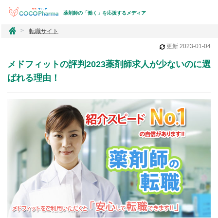
薬剤師の「働く」を応援するメディア
コ
転職サイト
コ
更新
2023-01-04
フ
ァ
メドフィットの評判2023薬剤師求人が少ないのに選
ー
マ
ばれる理由！