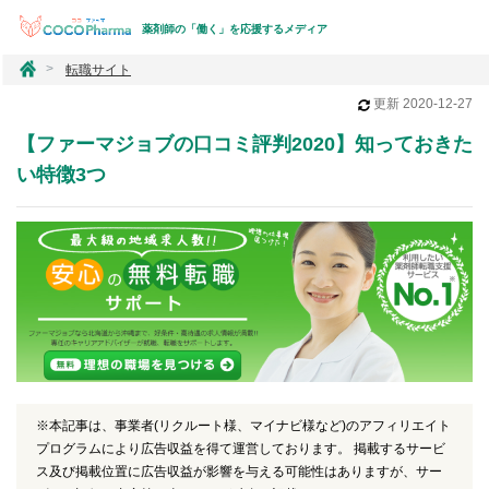
薬剤師の「働く」を応援するメディア
コ
転職サイト
コ
更新
2020-12-27
フ
ァ
【ファーマジョブの口コミ評判2020】知っておきた
ー
マ
い特徴3つ
※本記事は、事業者(リクルート様、マイナビ様など)のアフィリエイト
プログラムにより広告収益を得て運営しております。 掲載するサービ
ス及び掲載位置に広告収益が影響を与える可能性はありますが、サー