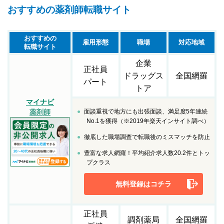
おすすめの薬剤師転職サイト
おすすめの
雇用形態
職場
対応地域
転職サイト
企業
正社員
ドラッグス
全国網羅
パート
トア
マイナビ
面談重視で地方にも出張面談、満足度5年連続
薬剤師
No.1を獲得（※2019年楽天インサイト調べ）
徹底した職場調査で転職後のミスマッチを防止
豊富な求人網羅！平均紹介求人数20.2件とトッ
プクラス
無料登録はコチラ
正社員
調剤薬局
全国網羅