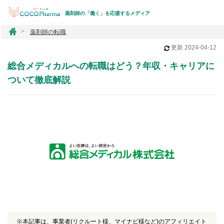
薬剤師の「働く」を応援するメディア
コ
薬剤師の転職
コ
更新
2024-04-12
フ
ァ
総合メディカルへの転職はどう？年収・キャリアに
ー
マ
ついて徹底解説
※本記事は、事業者(リクルート様、マイナビ様など)のアフィリエイト