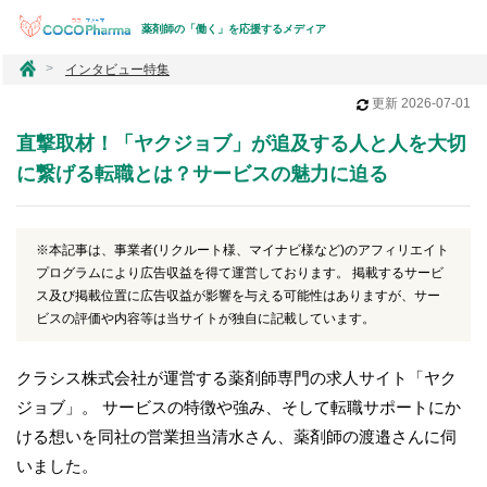
薬剤師の「働く」を応援するメディア
コ
インタビュー特集
コ
更新
2026-07-01
フ
ァ
直撃取材！「ヤクジョブ」が追及する人と人を大切
ー
マ
に繋げる転職とは？サービスの魅力に迫る
※本記事は、事業者(リクルート様、マイナビ様など)のアフィリエイト
プログラムにより広告収益を得て運営しております。 掲載するサービ
ス及び掲載位置に広告収益が影響を与える可能性はありますが、サー
ビスの評価や内容等は当サイトが独自に記載しています。
クラシス株式会社が運営する薬剤師専門の求人サイト「ヤク
ジョブ」。 サービスの特徴や強み、そして転職サポートにか
ける想いを同社の営業担当清水さん、薬剤師の渡邉さんに伺
いました。