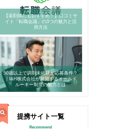
【薬剤師にもおすすめ！】口コミサ
イト「転職会議」の3つの魅力と活
用方法
50歳以上で調剤未経験が応募条件？
｜I&H株式会社が展開するオールド
ルーキー制度の魅力とは
提携サイト一覧
Recommend