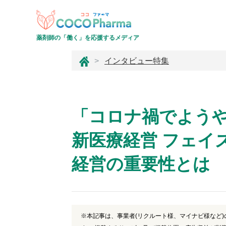
薬剤師の「働く」を応援するメディア
コ
インタビュー特集
コ
フ
ァ
ー
「コロナ禍でよう
マ
新医療経営 フェイ
経営の重要性とは
※本記事は、事業者(リクルート様、マイナビ様など