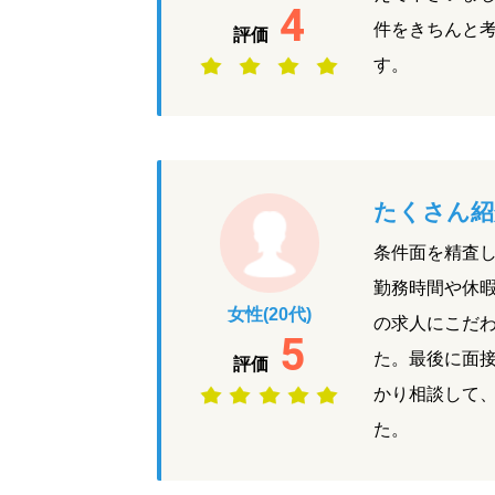
4
件をきちんと
評価
す。
たくさん紹
条件面を精査し
勤務時間や休
女性(20代)
の求人にこだ
5
た。最後に面
評価
かり相談して
た。