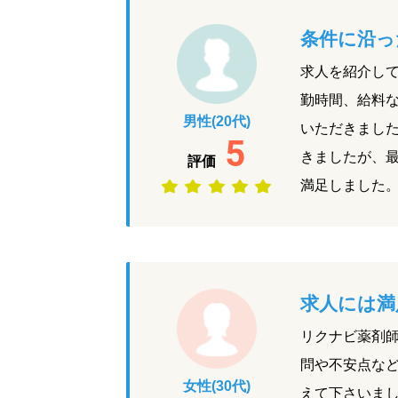
条件に沿っ
求人を紹介し
勤時間、給料
男性(20代)
いただきまし
5
きましたが、
評価
満足しました
求人には満
リクナビ薬剤
問や不安点な
女性(30代)
えて下さいま