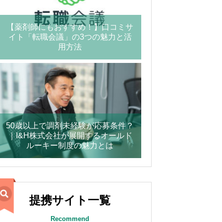
【薬剤師にもおすすめ！】口コミサ
イト「転職会議」の3つの魅力と活
用方法
50歳以上で調剤未経験が応募条件？
｜I&H株式会社が展開するオールド
ルーキー制度の魅力とは
提携サイト一覧
Recommend