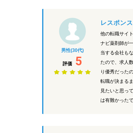
レスポンス
他の転職サイ
ナビ薬剤師が
男性(30代)
当する会社も
5
たので、求人
評価
り優秀だった
転職が決まる
見たいと思っ
は有難かった