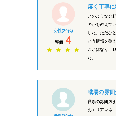
凄く丁寧に
どのような分
のかを教えて
女性(20代)
した。ただひ
4
いう情報を教
評価
ことはなく、1
た。
職場の雰囲
職場の雰囲気
のエリアマネ