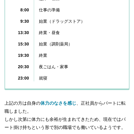
8:00
仕事の準備
9:30
始業（ドラッグストア）
13:30
終業・昼食
15:30
始業（調剤薬局）
19:30
終業
20:30
夜ごはん・家事
23:00
就寝
上記の方は自身の
体力のなさを感じ
、正社員からパートに転
職しました。
しかし次第に体力にも余裕が生まれてきたため、現在ではパ
ート掛け持ちという形で別の職場でも働いているようです。