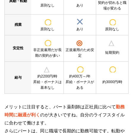
異動・転勤
契約が切れると
職
原則なし
あり
場が変わる
残業
原則なし
あり
原則なし
安定性
非正規雇用だが
長
正規雇用のため
安
短期契約
期の契約が多い
定
約2200円/時
約400万～/年
給与
昇給・ボーナスは
昇給・ボーナスが
約3000円/時
基本なし
ある
メリットに注目すると、パート薬剤師は正社員に比べて
勤務
時間に融通が利く
のが大きいですね。自分のライフスタイル
に合わせて働けます。
さらにパートは、同じ職場で長期的に勤務可能です。転勤や