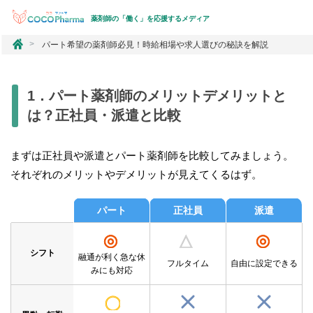
薬剤師の「働く」を応援するメディア
コ
パート希望の薬剤師必見！時給相場や求人選びの秘訣を解説
コ
フ
ァ
1．パート薬剤師のメリットデメリットと
ー
マ
は？正社員・派遣と比較
まずは正社員や派遣とパート薬剤師を比較してみましょう。
それぞれのメリットやデメリットが見えてくるはず。
パート
正社員
派遣
シフト
融通が利く
急な休
フルタイム
自由に設定できる
みにも対応